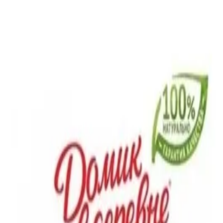
50г
Домик в деревне 2.5% 950г