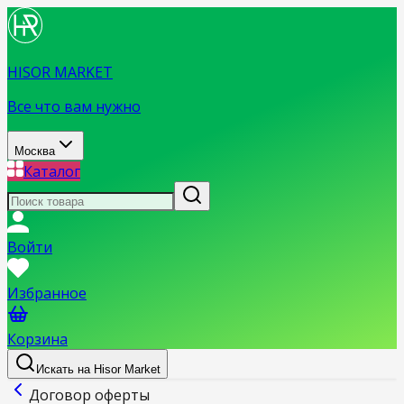
HISOR MARKET
Все что вам нужно
Москва
Каталог
Войти
Избранное
Корзина
Искать на Hisor Market
Договор оферты