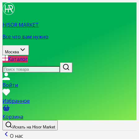
HISOR MARKET
Все что вам нужно
Москва
Каталог
Войти
Избранное
Корзина
Искать на Hisor Market
О нас