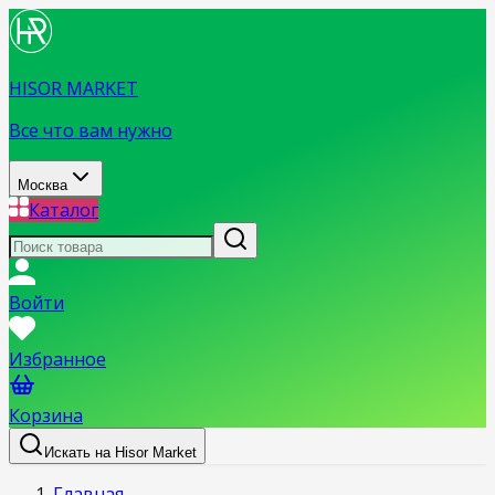
HISOR MARKET
Все что вам нужно
Москва
Каталог
Войти
Избранное
Корзина
Искать на Hisor Market
Главная