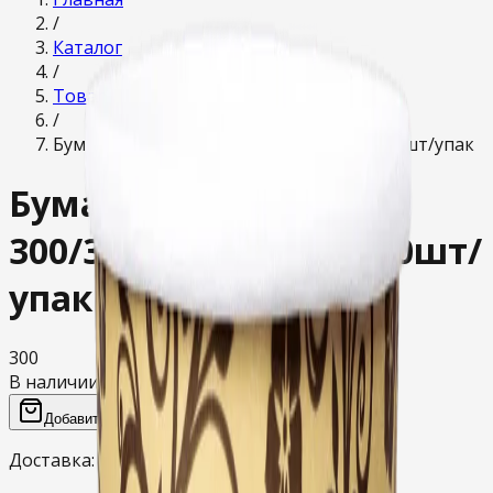
/
Каталог
/
Товары для дома
/
Бумажный стакан 300/350мл "УЗОРЫ" 50шт/упак
Бумажный стакан
300/350мл "УЗОРЫ" 50шт/
упак
300
В наличии
Добавить в корзину
Доставка:
от 2 часов