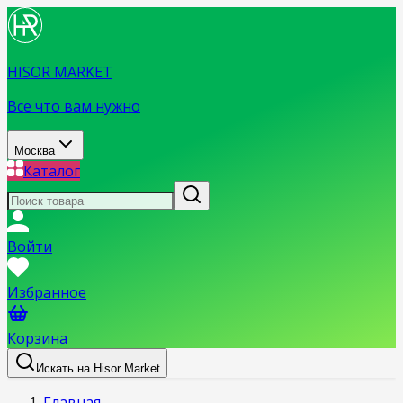
HISOR MARKET
Все что вам нужно
Москва
Каталог
Войти
Избранное
Корзина
Искать на Hisor Market
Главная