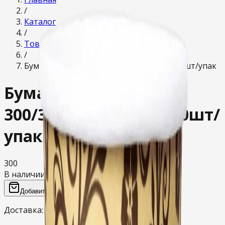
/
Каталог
/
Товары для дома
/
Бумажный стакан 300/350мл "УЗОРЫ" 50шт/упак
Бумажный стакан
300/350мл "УЗОРЫ" 50шт/
упак
300
В наличии
Добавить в корзину
Доставка:
от 2 часов